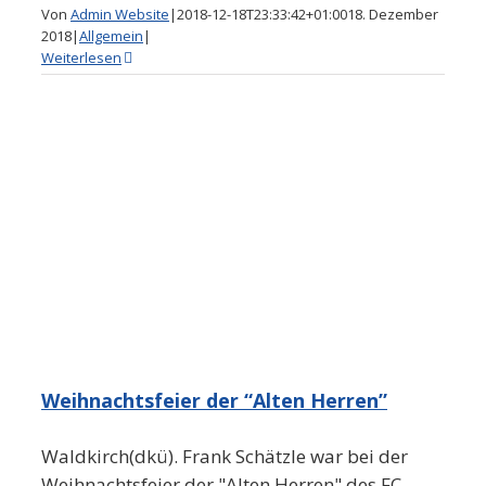
Von
Admin Website
|
2018-12-18T23:33:42+01:00
18. Dezember
2018
|
Allgemein
|
Weiterlesen
”
Weihnachtsfeier der “Alten Herren”
Waldkirch(dkü). Frank Schätzle war bei der
Weihnachtsfeier der "Alten Herren" des FC