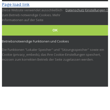
Page load link
Diese Website verwendet ausschließlich
Datenschutz
.
Einstellungen
zum Betrieb notwendige Cookies. Mehr
Informationen auf der Seite
OK
Betriebsnotwendige Funktionen und Cookies
Die Funktionen "Lokaler Speicher" und "Sitzungsspeicher" sowie ein
Cookie (privacy_embeds), das Ihre Cookie-Einstellungen speichert,
müssen zum korrekten Betrieb der Seite zugelassen werden.