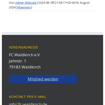
Von
Admin Website
|
2024-08-18T21:58:17+02:00
18. August
2024
|
Allgemein
|
VEREINSADRESSE
FC Waldkirch e.V.
Jahnstr. 1
79183 Waldkirch
Mitglied werden
KONTAKT PER E-MAIL
info
fc-waldkirch.de