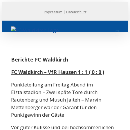
Zum
Impressum
|
Datenschutz
Inhalt
springen
Berichte FC Waldkirch
FC Waldkirch – VfR Hausen 1 : 1 ( 0 : 0 )
Punkteteilung
am Freitag Abend
im
Elztalstadion – Zwei späte Tore durch
Rautenberg und Musuh Jaiteh – Marvin
Mettenberger war der Garant für den
Punktgewinn der Gäste
Vor guter Kulisse und bei hochsommerlichen