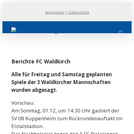
Zum
Impressum
|
Datenschutz
Inhalt
springen
Berichte FC Waldkirch
Alle für Freitag und Samstag geplanten
Spiele der 3 Waldkircher Mannschaften
wurden abgesagt.
Vorschau:
Am Sonntag, 01.12, um 14.30 Uhr gastiert der
SV 08 Kuppenheim zum Rückrundenauftakt im
Elztalstadion.
Das Nachholspiel gegen den 1.FC Rielasingen-