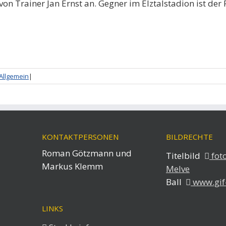
on Trainer Jan Ernst an. Gegner im Elztalstadion ist der 
Allgemein
|
KONTAKTPERSONEN
BILDRECHTE
Roman Götzmann und
Titelbild
fot
Markus Klemm
Melve
Ball
www.gif
LINKS