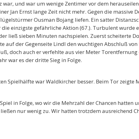
urz war, und war um wenige Zentimer vor dem herauseilen
ainer Jan Ernst lange Zeit nicht mehr. Gegen die massive
 Flügelstürmer Ousman Bojang liefen. Ein satter Distanz
ie einzigste gefährliche Aktion (67.). Turbulent wurde 
der ließ sieben Minuten nachspielen. Zuerst scheiterte D
te auf der Gegenseite Lindl den wuchtigen Abschluß von
uß, doch auch er verfehlte aus vier Meter Torentfernung
r war es der dritte Sieg in Folge.
rsten Spielhälfte war Waldkircher besser. Beim Tor zeigte
 Spiel in Folge, wo wir die Mehrzahl der Chancen hatten u
ließen nur wenig zu. Wir hatten trotzdem ausreichend Ch