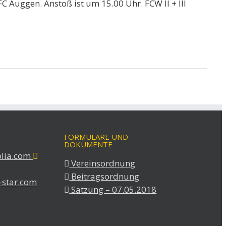
FC Auggen. Anstoß ist um 15.00 Uhr. FCW II + III
FORMULARE UND
DOKUMENTE
olia.com
Vereinsordnung
Beitragsordnung
-star.com
Satzung – 07.05.2018