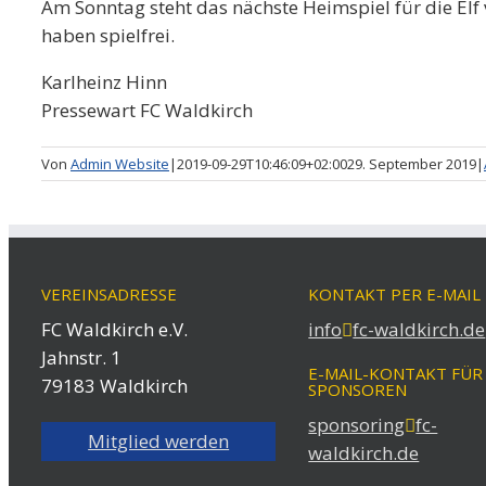
Am Sonntag steht das nächste Heimspiel für die Elf v
haben spielfrei.
Karlheinz Hinn
Pressewart FC Waldkirch
Von
Admin Website
|
2019-09-29T10:46:09+02:00
29. September 2019
|
VEREINSADRESSE
KONTAKT PER E-MAIL
FC Waldkirch e.V.
info
fc-waldkirch.de
Jahnstr. 1
E-MAIL-KONTAKT FÜR
79183 Waldkirch
SPONSOREN
sponsoring
fc-
Mitglied werden
waldkirch.de