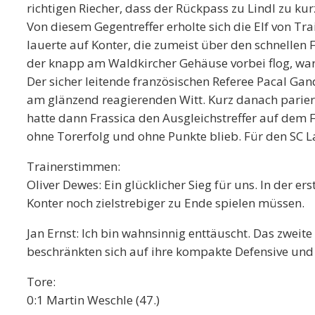
richtigen Riecher, dass der Rückpass zu Lindl zu k
Von diesem Gegentreffer erholte sich die Elf von Tr
lauerte auf Konter, die zumeist über den schnellen
der knapp am Waldkircher Gehäuse vorbei flog, war d
Der sicher leitende französischen Referee Pacal Gan
am glänzend reagierenden Witt. Kurz danach parier
hatte dann Frassica den Ausgleichstreffer auf dem F
ohne Torerfolg und ohne Punkte blieb. Für den SC Lah
Trainerstimmen:
Oliver Dewes: Ein glücklicher Sieg für uns. In der e
Konter noch zielstrebiger zu Ende spielen müssen.
Jan Ernst: Ich bin wahnsinnig enttäuscht. Das zweite
beschränkten sich auf ihre kompakte Defensive und 
Tore:
0:1 Martin Weschle (47.)