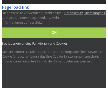
Page load link
Diese Website verwendet ausschließlich
Datenschutz
.
Einstellungen
zum Betrieb notwendige Cookies. Mehr
Informationen auf der Seite
OK
Betriebsnotwendige Funktionen und Cookies
Die Funktionen "Lokaler Speicher" und "Sitzungsspeicher" sowie ein
Cookie (privacy_embeds), das Ihre Cookie-Einstellungen speichert,
müssen zum korrekten Betrieb der Seite zugelassen werden.