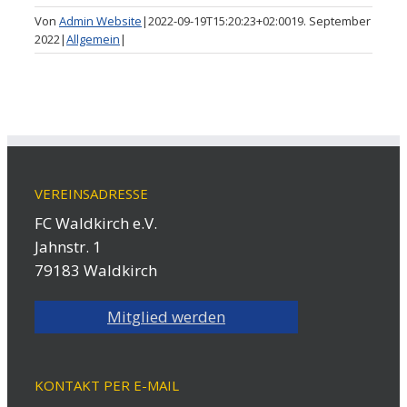
Von
Admin Website
|
2022-09-19T15:20:23+02:00
19. September
2022
|
Allgemein
|
VEREINSADRESSE
FC Waldkirch e.V.
Jahnstr. 1
79183 Waldkirch
Mitglied werden
KONTAKT PER E-MAIL