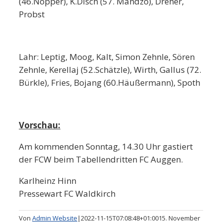
(46.Nopper), K.Disch (57. Mandzo), Dreher,
Probst
Lahr: Leptig, Moog, Kalt, Simon Zehnle, Sören
Zehnle, Kerellaj (52.Schätzle), Wirth, Gallus (72.
Bürkle), Fries, Bojang (60.Häußermann), Spoth
Vorschau:
Am kommenden Sonntag, 14.30 Uhr gastiert
der FCW beim Tabellendritten FC Auggen.
Karlheinz Hinn
Pressewart FC Waldkirch
Von
Admin Website
|
2022-11-15T07:08:48+01:00
15. November