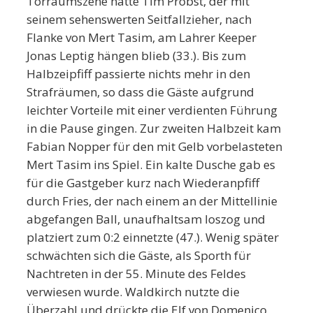
Torraumszene hatte Tim Probst, der mit
seinem sehenswerten Seitfallzieher, nach
Flanke von Mert Tasim, am Lahrer Keeper
Jonas Leptig hängen blieb (33.). Bis zum
Halbzeipfiff passierte nichts mehr in den
Strafräumen, so dass die Gäste aufgrund
leichter Vorteile mit einer verdienten Führung
in die Pause gingen. Zur zweiten Halbzeit kam
Fabian Nopper für den mit Gelb vorbelasteten
Mert Tasim ins Spiel. Ein kalte Dusche gab es
für die Gastgeber kurz nach Wiederanpfiff
durch Fries, der nach einem an der Mittellinie
abgefangen Ball, unaufhaltsam loszog und
platziert zum 0:2 einnetzte (47.). Wenig später
schwächten sich die Gäste, als Sporth für
Nachtreten in der 55. Minute des Feldes
verwiesen wurde. Waldkirch nutzte die
Überzahl und drückte die Elf von Domenico