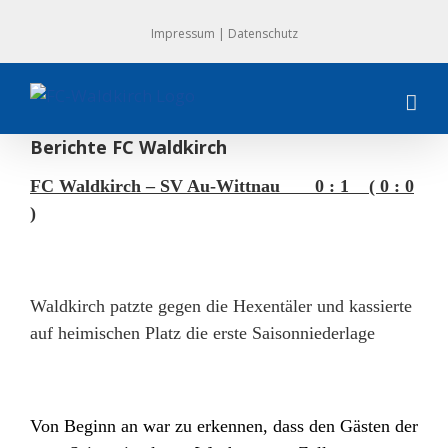
Zum
Impressum
|
Datenschutz
Inhalt
springen
Berichte FC Waldkirch
FC Waldkirch – SV Au-Wittnau 0 : 1 ( 0 : 0
)
Waldkirch patzte gegen die Hexentäler und kassierte
auf heimischen Platz die erste Saisonniederlage
Von Beginn an war zu erkennen, dass den Gästen der