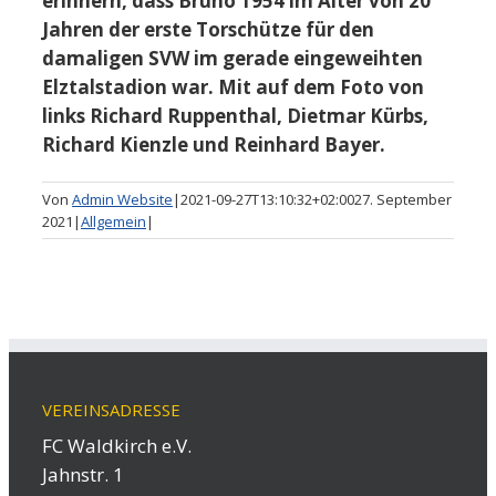
erinnern, dass Bruno 1954 im Alter von 20
Jahren der erste Torschütze für den
damaligen SVW im gerade eingeweihten
Elztalstadion war. Mit auf dem Foto von
links Richard Ruppenthal, Dietmar Kürbs,
Richard Kienzle und Reinhard Bayer.
Von
Admin Website
|
2021-09-27T13:10:32+02:00
27. September
2021
|
Allgemein
|
VEREINSADRESSE
FC Waldkirch e.V.
Jahnstr. 1