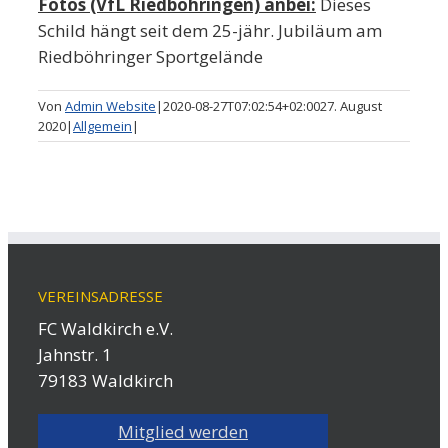
Fotos (VfL Riedböhringen) anbei:
Dieses
Schild hängt seit dem 25-jähr. Jubiläum am
Riedböhringer Sportgelände
Von
Admin Website
|
2020-08-27T07:02:54+02:00
27. August
2020
|
Allgemein
|
VEREINSADRESSE
FC Waldkirch e.V.
Jahnstr. 1
79183 Waldkirch
Mitglied werden