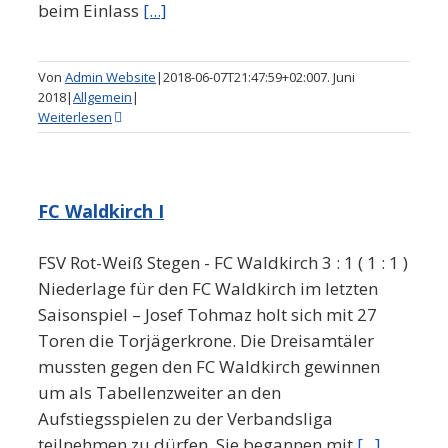
beim Einlass
[...]
Von
Admin Website
|
2018-06-07T21:47:59+02:00
7. Juni
2018
|
Allgemein
|
Weiterlesen
FC Waldkirch I
FSV Rot-Weiß Stegen - FC Waldkirch 3 : 1 ( 1 : 1 )
Niederlage für den FC Waldkirch im letzten
Saisonspiel – Josef Tohmaz holt sich mit 27
Toren die Torjägerkrone. Die Dreisamtäler
mussten gegen den FC Waldkirch gewinnen
um als Tabellenzweiter an den
Aufstiegsspielen zu der Verbandsliga
teilnehmen zu dürfen. Sie begannen mit
[...]