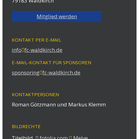
79183 Waldkirch
Mitglied werden
KONTAKT PER E-MAIL
info
fc-waldkirch.de
E-MAIL-KONTAKT FÜR SPONSOREN
sponsoring
fc-waldkirch.de
KONTAKTPERSONEN
Roman Götzmann und Markus Klemm
BILDRECHTE
Titelbild
fotolia.com
Melve