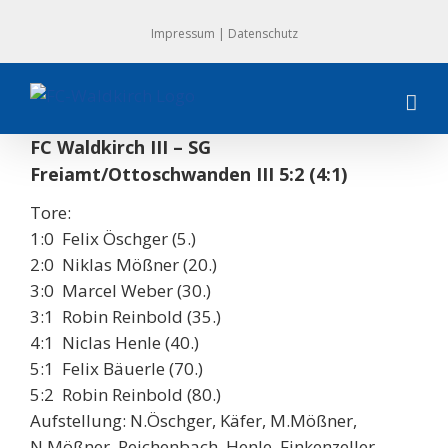
Zum
Impressum
|
Datenschutz
Inhalt
springen
FC Waldkirch III – SG
Freiamt/Ottoschwanden III 5:2 (4:1)
Tore:
1:0 Felix Öschger (5.)
2:0 Niklas Mößner (20.)
3:0 Marcel Weber (30.)
3:1 Robin Reinbold (35.)
4:1 Niclas Henle (40.)
5:1 Felix Bäuerle (70.)
5:2 Robin Reinbold (80.)
Aufstellung: N.Öschger, Käfer, M.Mößner,
N.Mößner, Reichenbach, Henle, Finkenzeller,