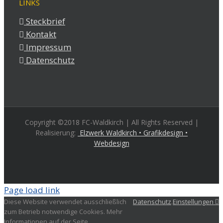
LINKS
Steckbrief
Kontakt
Impressum
Datenschutz
Copyright ©2018 FC-Waldkirch | All Rights Reserved |
Realisierung:
Elzwerk Waldkirch • Grafikdesign •
Webdesign
Page load link
Diese Website verwendet ausschließlich
Datenschutz
.
Einstellungen
zum Betrieb notwendige Cookies. Mehr
Informationen auf der Seite