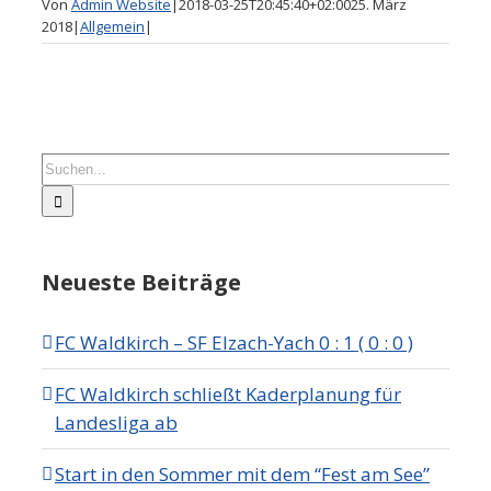
Von
Admin Website
|
2018-03-25T20:45:40+02:00
25. März
2018
|
Allgemein
|
Suche
nach:
Neueste Beiträge
FC Waldkirch – SF Elzach-Yach 0 : 1 ( 0 : 0 )
FC Waldkirch schließt Kaderplanung für
Landesliga ab
Start in den Sommer mit dem “Fest am See”