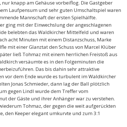
ll, nur knapp am Gehäuse vorbeiflog. Die Gastgeber
ohem Laufpensum und sehr guten Umschaltspiel waren
mmende Mannschaft der ersten Spielhälfte.
ler ging mit der Einwechslung der angeschlagenen
Beide belebten das Waldkircher Mittelfeld und waren
nach acht Minuten mit einem Distanzschuss, Marke
le mit einer Glanztat den Schuss von Marcel Klüber
päter ließ Tohmaz mit einem herrlichen Freistoß aus
ldkirch versäumte es in den Folgeminuten die
erbeizuführen. Das bis dahin sehr attraktive
en vor dem Ende wurde es turbulent im Waldkircher
lten Jonas Schmieder, dann lag der Ball plötzlich
Raum gegen Lindl wurde dem Treffer vom
ut der Gäste und ihrer Anhänger war zu verstehen.
 wiederum Tohmaz, der gegen die weit aufgerückten
nte, den Keeper elegant umkurvte und zum 3:1