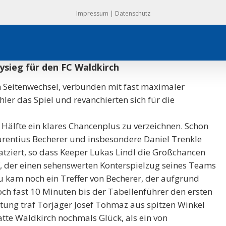
Impressum
|
Datenschutz
rbysieg für den FC Waldkirch
 Seitenwechsel, verbunden mit fast maximaler
hler das Spiel und revanchierten sich für die
n Hälfte ein klares Chancenplus zu verzeichnen. Schon
urentius Becherer und insbesondere Daniel Trenkle
tziert, so dass Keeper Lukas Lindl die Großchancen
, der einen sehenswerten Konterspielzug seines Teams
u kam noch ein Treffer von Becherer, der aufgrund
och fast 10 Minuten bis der Tabellenführer den ersten
stung traf Torjäger Josef Tohmaz aus spitzen Winkel
atte Waldkirch nochmals Glück, als ein von