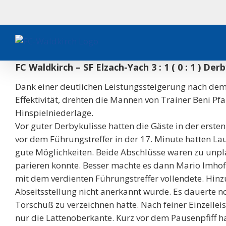
Zum
Inhalt
springen
FC Waldkirch – SF Elzach-Yach 3 : 1 ( 0 : 1 ) De
Dank einer deutlichen Leistungssteigerung nach dem
Effektivität, drehten die Mannen von Trainer Beni Pfa
Hinspielniederlage.
Vor guter Derbykulisse hatten die Gäste in der erste
vor dem Führungstreffer in der 17. Minute hatten La
gute Möglichkeiten. Beide Abschlüsse waren zu unpla
parieren konnte. Besser machte es dann Mario Imhof
mit dem verdienten Führungstreffer vollendete. Hinz
Abseitsstellung nicht anerkannt wurde. Es dauerte n
Torschuß zu verzeichnen hatte. Nach feiner Einzellei
nur die Lattenoberkante. Kurz vor dem Pausenpfiff h