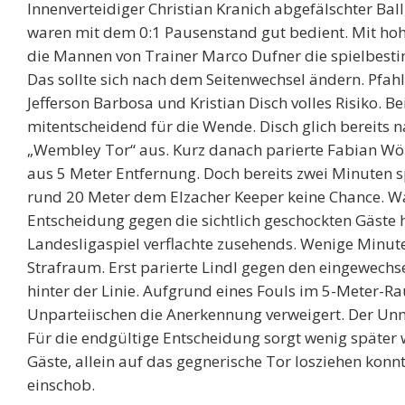
Innenverteidiger Christian Kranich abgefälschter Ba
waren mit dem 0:1 Pausenstand gut bedient. Mit h
die Mannen von Trainer Marco Dufner die spielbesti
Das sollte sich nach dem Seitenwechsel ändern. Pfah
Jefferson Barbosa und Kristian Disch volles Risiko. 
mitentscheidend für die Wende. Disch glich bereits 
„Wembley Tor“ aus. Kurz danach parierte Fabian Wölf
aus 5 Meter Entfernung. Doch bereits zwei Minuten s
rund 20 Meter dem Elzacher Keeper keine Chance. Wa
Entscheidung gegen die sichtlich geschockten Gäste h
Landesligaspiel verflachte zusehends. Wenige Minut
Strafraum. Erst parierte Lindl gegen den eingewechse
hinter der Linie. Aufgrund eines Fouls im 5-Meter-
Unparteiischen die Anerkennung verweigert. Der Unm
Für die endgültige Entscheidung sorgt wenig später
Gäste, allein auf das gegnerische Tor losziehen kon
einschob.